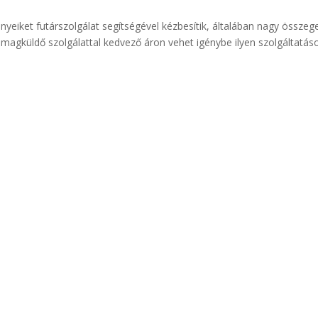
nyeiket futárszolgálat segítségével kézbesítik, általában nagy összeg
omagküldő szolgálattal kedvező áron vehet igénybe ilyen szolgáltatás