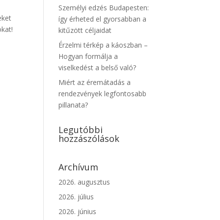
Személyi edzés Budapesten:
eket
így érheted el gyorsabban a
okat!
kitűzött céljaidat
Érzelmi térkép a káoszban –
Hogyan formálja a
viselkedést a belső való?
Miért az éremátadás a
rendezvények legfontosabb
pillanata?
Legutóbbi
hozzászólások
Archívum
2026. augusztus
2026. július
2026. június