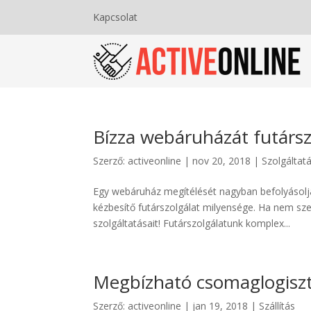
Kapcsolat
Bízza webáruházát futársz
Szerző:
activeonline
|
nov 20, 2018
|
Szolgáltat
Egy webáruház megítélését nagyban befolyásolja
kézbesítő futárszolgálat milyensége. Ha nem szer
szolgáltatásait! Futárszolgálatunk komplex...
Megbízható csomaglogiszti
Szerző:
activeonline
|
jan 19, 2018
|
Szállítás