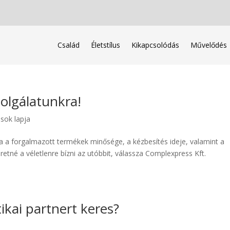
Család
Életstílus
Kikapcsolódás
Művelődés
olgálatunkra!
ások lapja
 a forgalmazott termékek minősége, a kézbesítés ideje, valamint a
etné a véletlenre bízni az utóbbit, válassza Complexpress Kft.
kai partnert keres?