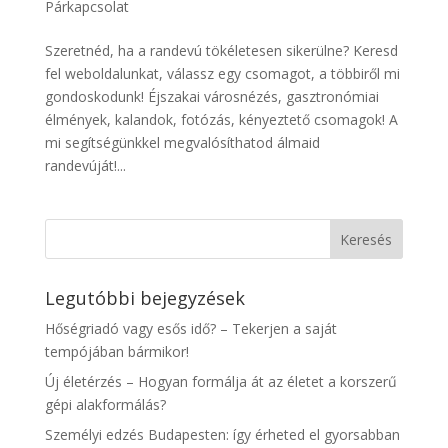
Párkapcsolat
Szeretnéd, ha a randevú tökéletesen sikerülne? Keresd
fel weboldalunkat, válassz egy csomagot, a többiről mi
gondoskodunk! Éjszakai városnézés, gasztronómiai
élmények, kalandok, fotózás, kényeztető csomagok! A
mi segítségünkkel megvalósíthatod álmaid
randevúját!...
Legutóbbi bejegyzések
Hőségriadó vagy esős idő? – Tekerjen a saját
tempójában bármikor!
Új életérzés – Hogyan formálja át az életet a korszerű
gépi alakformálás?
Személyi edzés Budapesten: így érheted el gyorsabban