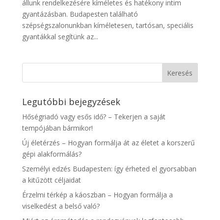
állunk rendelkezésére kíméletes és hatékony intim
gyantázásban. Budapesten található
szépségszalonunkban kíméletesen, tartósan, speciális
gyantákkal segítünk az...
Legutóbbi bejegyzések
Hőségriadó vagy esős idő? – Tekerjen a saját
tempójában bármikor!
Új életérzés – Hogyan formálja át az életet a korszerű
gépi alakformálás?
Személyi edzés Budapesten: így érheted el gyorsabban
a kitűzött céljaidat
Érzelmi térkép a káoszban – Hogyan formálja a
viselkedést a belső való?