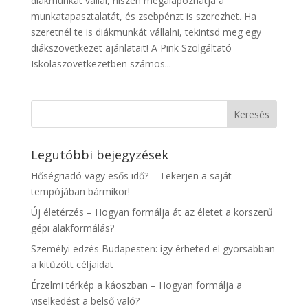
diákmunkát vállal, hiszen megalapozhatja a
munkatapasztalatát, és zsebpénzt is szerezhet. Ha
szeretnél te is diákmunkát vállalni, tekintsd meg egy
diákszövetkezet ajánlatait! A Pink Szolgáltató
Iskolaszövetkezetben számos...
Legutóbbi bejegyzések
Hőségriadó vagy esős idő? – Tekerjen a saját
tempójában bármikor!
Új életérzés – Hogyan formálja át az életet a korszerű
gépi alakformálás?
Személyi edzés Budapesten: így érheted el gyorsabban
a kitűzött céljaidat
Érzelmi térkép a káoszban – Hogyan formálja a
viselkedést a belső való?