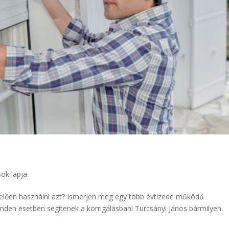
sok lapja
elően használni azt? Ismerjen meg egy több évtizede működő
inden esetben segítenek a korrigálásban! Turcsányi János bármilyen
.