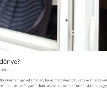
edőnye?
ások lapja
thonunkban, így kellemetlen, ha az meghibásodik, vagy akár leszakad
res a tartós redőnyjavításban, olvasson tovább! Turcsányi János nagy