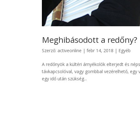
Meghibásodott a redőny?
Szerző:
activeonline
|
febr 14, 2018
|
Egyéb
A redőnyök a kültéri árnyékolók elterjedt és n
távkapcsolóval, vagy gombbal vezérelhető, egy v
egy idő után szükség...