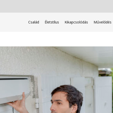
Család
Életstílus
Kikapcsolódás
Művelődés