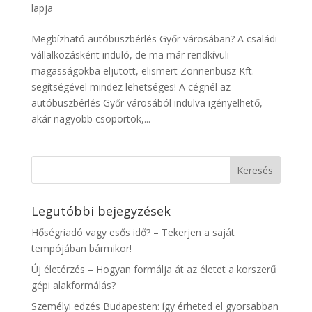
lapja
Megbízható autóbuszbérlés Győr városában? A családi
vállalkozásként induló, de ma már rendkívüli
magasságokba eljutott, elismert Zonnenbusz Kft.
segítségével mindez lehetséges! A cégnél az
autóbuszbérlés Győr városából indulva igényelhető,
akár nagyobb csoportok,...
Legutóbbi bejegyzések
Hőségriadó vagy esős idő? – Tekerjen a saját
tempójában bármikor!
Új életérzés – Hogyan formálja át az életet a korszerű
gépi alakformálás?
Személyi edzés Budapesten: így érheted el gyorsabban