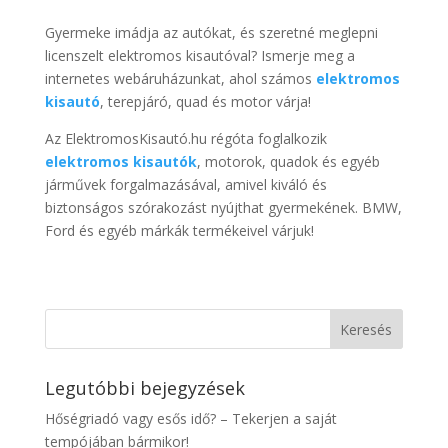
Gyermeke imádja az autókat, és szeretné meglepni
licenszelt elektromos kisautóval? Ismerje meg a
internetes webáruházunkat, ahol számos
elektromos
kisautó
, terepjáró, quad és motor várja!
Az ElektromosKisautó.hu régóta foglalkozik
elektromos kisautók
, motorok, quadok és egyéb
járművek forgalmazásával, amivel kiváló és
biztonságos szórakozást nyújthat gyermekének. BMW,
Ford és egyéb márkák termékeivel várjuk!
Legutóbbi bejegyzések
Hőségriadó vagy esős idő? – Tekerjen a saját
tempójában bármikor!