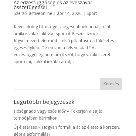
Az edzésfüggőség és az evészavar
összefüggései
Szerző:
activeonline
|
ápr 14, 2026
|
Sport
Kevés dolog tűnik egészségesebbnek annál, mint
amikor valaki aktívan sportol. Feszes izmok,
fegyelmezett életmód – első pillantásra a tökéletes
egészségkép. De mi van a felszín alatt? Az
edzésfüggőség nem arról szól, hogy valaki szeret
sportolni, sokkal inkább arról,...
Legutóbbi bejegyzések
Hőségriadó vagy esős idő? – Tekerjen a saját
tempójában bármikor!
Új életérzés – Hogyan formálja át az életet a korszerű
gépi alakformálás?