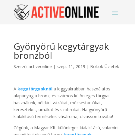
Gyönyörű kegytárgyak
bronzból
Szerző:
activeonline
|
szept 11, 2019
|
Boltok-Üzletek
A
kegytárgyaknál
a leggyakrabban használatos
alapanyag a bronz, és számos különleges tárgyat
használunk, például vázákat, mécsestartókat,
kereszteket, urnákat és szobrokat. Ha gyönyörű
kialakítású termékeket vásárolna, olvasson tovább!
Cégünk, a Magyar Kft. különleges kialakítású, valamint
egyedi kivitelezésű bronz
kegytárgyak