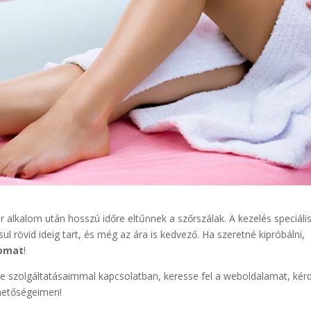
r alkalom után hosszú időre eltűnnek a szőrszálak. A kezelés speciáli
l rövid ideig tart, és még az ára is kedvező. Ha szeretné kipróbálni,
nomat
!
e szolgáltatásaimmal kapcsolatban, keresse fel a weboldalamat, kér
rhetőségeimen!