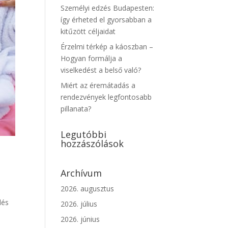
Személyi edzés Budapesten:
így érheted el gyorsabban a
kitűzött céljaidat
Érzelmi térkép a káoszban –
Hogyan formálja a
viselkedést a belső való?
Miért az éremátadás a
rendezvények legfontosabb
pillanata?
Legutóbbi
hozzászólások
s
Archívum
2026. augusztus
dés
2026. július
2026. június