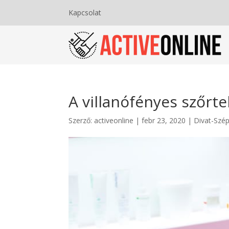
Kapcsolat
A villanófényes szőrte
Szerző:
activeonline
|
febr 23, 2020
|
Divat-Szé