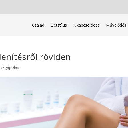
Család
Életstílus
Kikapcsolódás
Művelődés
lenítésről röviden
pségápolás