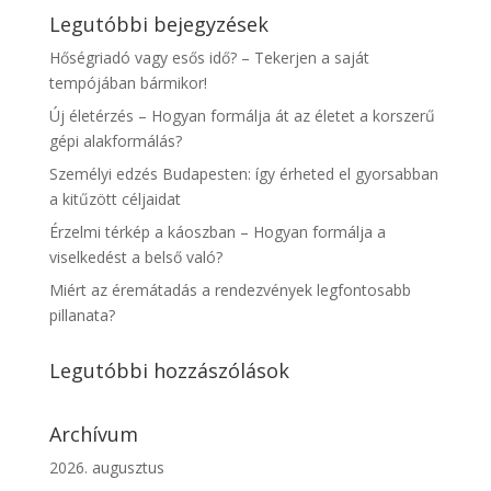
Legutóbbi bejegyzések
Hőségriadó vagy esős idő? – Tekerjen a saját
tempójában bármikor!
Új életérzés – Hogyan formálja át az életet a korszerű
gépi alakformálás?
Személyi edzés Budapesten: így érheted el gyorsabban
a kitűzött céljaidat
Érzelmi térkép a káoszban – Hogyan formálja a
viselkedést a belső való?
Miért az éremátadás a rendezvények legfontosabb
pillanata?
Legutóbbi hozzászólások
Archívum
2026. augusztus