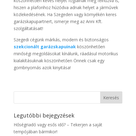
köszönhetően kevés helyet foglalnak még felhúzva is,
hiszen a plafonhoz húzódva adnak helyet a járművek
közlekedésének. Ha Szegeden vagy környékén keres
garázskapupartnert, ismerje meg az Anni Kft.
szolgáltatásait!
Szegedi cégünk márkás, modern és biztonságos
szekcionált garázskapuinak
köszönhetően
minőségi megoldásokat kínálunk, ráadásul motorikus
kialakításuknak köszönhetően Önnek csak egy
gombnyomás azok kinyitása!
Legutóbbi bejegyzések
Hőségriadó vagy esős idő? – Tekerjen a saját
tempójában bármikor!