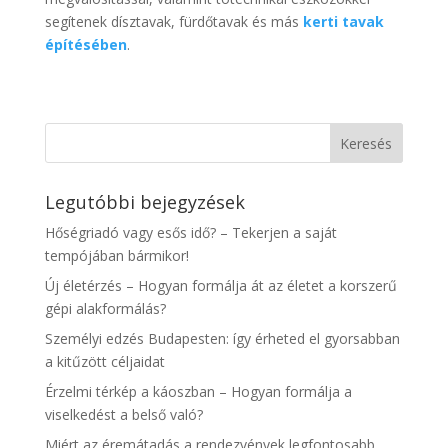
segítenek dísztavak, fürdőtavak és más
kerti tavak
építésében
.
Legutóbbi bejegyzések
Hőségriadó vagy esős idő? – Tekerjen a saját
tempójában bármikor!
Új életérzés – Hogyan formálja át az életet a korszerű
gépi alakformálás?
Személyi edzés Budapesten: így érheted el gyorsabban
a kitűzött céljaidat
Érzelmi térkép a káoszban – Hogyan formálja a
viselkedést a belső való?
Miért az éremátadás a rendezvények legfontosabb