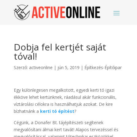
Dobja fel kertjét saját
tóval!
Szerző:
activeonline
|
jún 5, 2019
|
Építkezés-Építőipar
Egy különlegesen megalkotott, egyedi kerti tó igazi
ékköve lehet kertünknek, ráadásul akár funkcionális,
víztárolási célokra is használhatjuk azokat. De kire
bízhatnánk a
kerti tó építést
?
Cégünk, a Donafer Bt. tájépítészeti segítenek
megvalósítani álmai kert tavát! Alapos tervezéssel és
megvalósítással, valamint tótechnikai eszközökkel