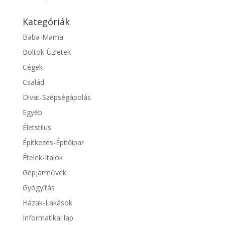
Kategóriák
Baba-Mama
Boltok-Üzletek
Cégek
Család
Divat-Szépségápolás
Egyéb
Életstílus
Építkezés-Építőipar
Ételek-Italok
Gépjárművek
Gyógyítás
Házak-Lakások
Informatikai lap