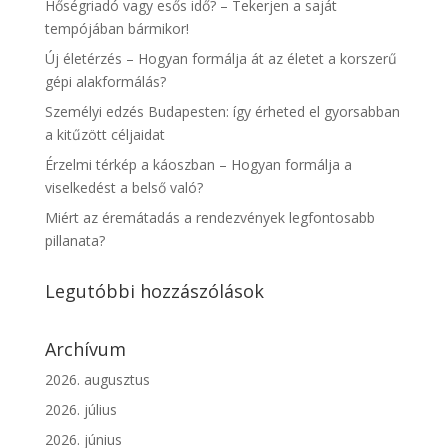
Hőségriadó vagy esős idő? – Tekerjen a saját
tempójában bármikor!
Új életérzés – Hogyan formálja át az életet a korszerű
gépi alakformálás?
Személyi edzés Budapesten: így érheted el gyorsabban
a kitűzött céljaidat
Érzelmi térkép a káoszban – Hogyan formálja a
viselkedést a belső való?
Miért az éremátadás a rendezvények legfontosabb
pillanata?
Legutóbbi hozzászólások
Archívum
2026. augusztus
2026. július
2026. június