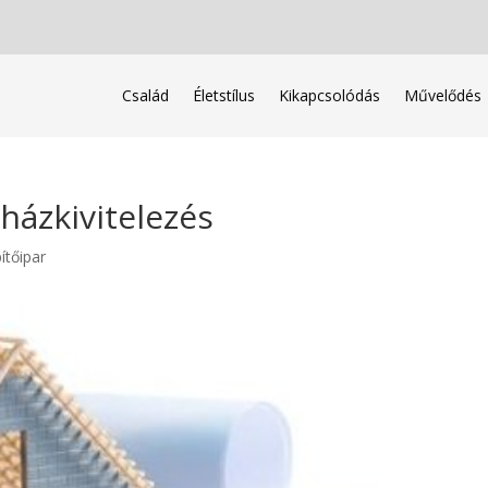
Család
Életstílus
Kikapcsolódás
Művelődés
házkivitelezés
ítőipar