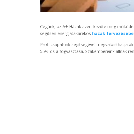
Cégünk, az A+ Házak azért kezdte meg működés
segítsen energiatakarékos
házak tervezéséb
Profi csapatunk segítségével megvalósíthatja á
55%-os a fogyasztása. Szakembereink állnak re