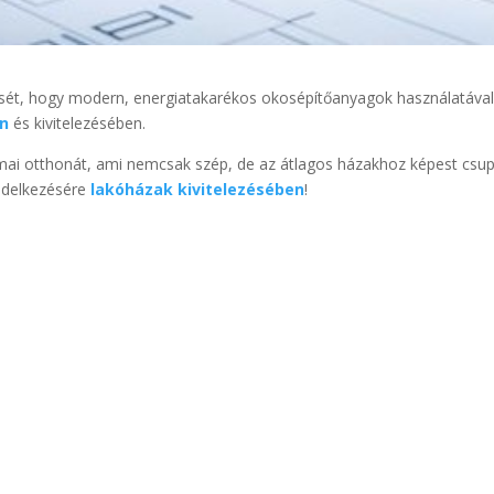
ét, hogy modern, energiatakarékos okosépítőanyagok használatáva
en
és kivitelezésében.
lmai otthonát, ami nemcsak szép, de az átlagos házakhoz képest csu
ndelkezésére
lakóházak kivitelezésében
!