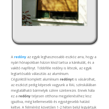
A
redőny
az egyik leghasznosabb eszköz arra, hogy a
nyári hónapokban házon kívül tartsa a kánikulát, és a
vakító napfényt. Többféle redőny is létezik, az egyik
legtartósabb választás az alumínium.
Cégünktől komplett alumínium
redőnyt
is vásárolhat,
az eszközt pedig képesek vagyunk a RAL színskálában
megtalálható bármelyik színre szinterezni. Ennek hála
ez a
redőny
teljesen otthona megjelenéséhez lesz
igazítva, még kellemesebb és egységesebb hatást
keltve. A felmérést követően 1-2 héten belül legyártjuk