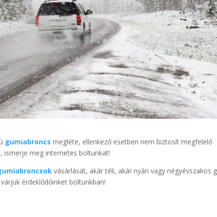
tú
gumiabroncs
megléte, ellenkező esetben nem biztosít megfelelő
 ismerje meg internetes boltunkat!
gumiabroncsok
vásárlását, akár téli, akár nyári vagy négyévszakos 
 várjuk érdeklődőinket boltunkban!