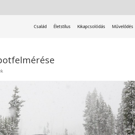
Család
Életstílus
Kikapcsolódás
Művelődés
potfelmérése
ek