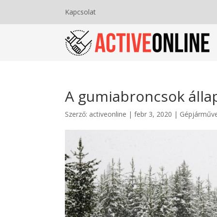
Kapcsolat
A gumiabroncsok álla
Szerző:
activeonline
|
febr 3, 2020
|
Gépjárműv