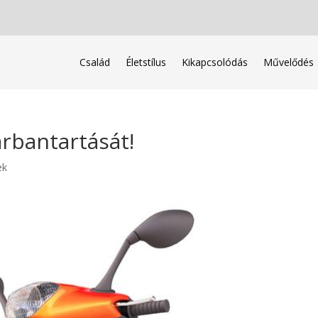
Család
Életstílus
Kikapcsolódás
Művelődés
arbantartását!
ek