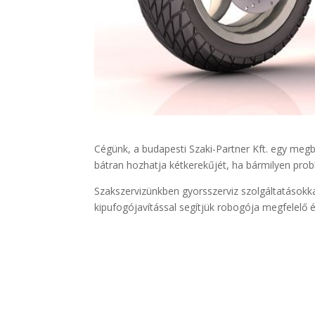
Cégünk, a budapesti Szaki-Partner Kft. egy megb
bátran hozhatja kétkerekűjét, ha bármilyen prob
Szakszervizünkben gyorsszerviz szolgáltatásokka
kipufogójavítással segítjük robogója megfelel