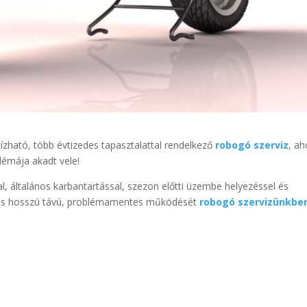
ízható, több évtizedes tapasztalattal rendelkező
robogó szerviz
, a
lémája akadt vele!
l, általános karbantartással, szezon előtti üzembe helyezéssel és
ő és hosszú távú, problémamentes működését
robogó szervizünkbe