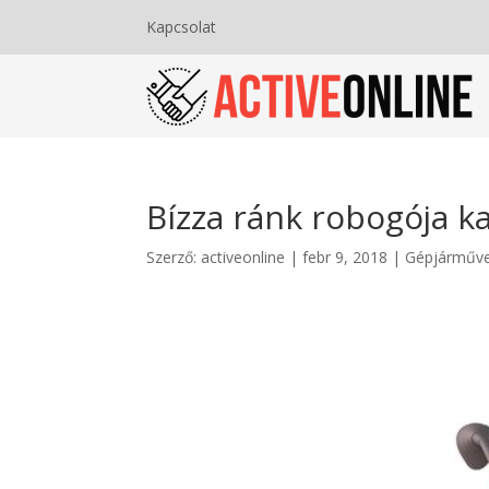
Kapcsolat
Bízza ránk robogója k
Szerző:
activeonline
|
febr 9, 2018
|
Gépjárműv