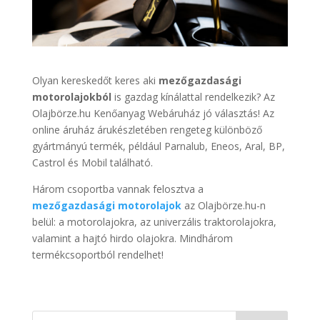
Olyan kereskedőt keres aki
mezőgazdasági
motorolajokból
is gazdag kínálattal rendelkezik? Az
Olajbörze.hu Kenőanyag Webáruház jó választás! Az
online áruház árukészletében rengeteg különböző
gyártmányú termék, például Parnalub, Eneos, Aral, BP,
Castrol és Mobil található.
Három csoportba vannak felosztva a
mezőgazdasági motorolajok
az Olajbörze.hu-n
belül: a motorolajokra, az univerzális traktorolajokra,
valamint a hajtó hirdo olajokra. Mindhárom
termékcsoportból rendelhet!