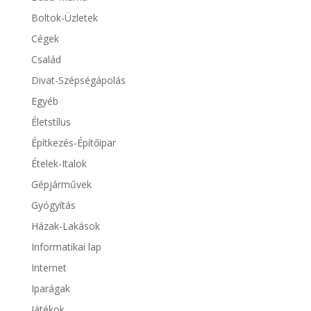
Boltok-Üzletek
Cégek
Család
Divat-Szépségápolás
Egyéb
Életstílus
Építkezés-Építőipar
Ételek-Italok
Gépjárművek
Gyógyítás
Házak-Lakások
Informatikai lap
Internet
Iparágak
Játékok