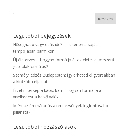
Legutóbbi bejegyzések
Hőségriadó vagy esős idő? – Tekerjen a saját
tempójában bármikor!
Új életérzés – Hogyan formálja át az életet a korszerű
gépi alakformálás?
Személyi edzés Budapesten: így érheted el gyorsabban
a kitűzött céljaidat
Érzelmi térkép a káoszban – Hogyan formálja a
viselkedést a belső való?
Miért az éremátadás a rendezvények legfontosabb
pillanata?
Legutóbbi hozzászólások