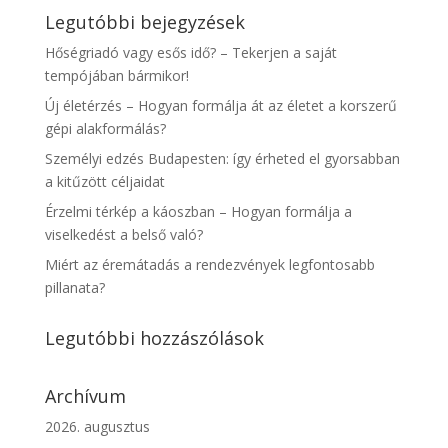
Legutóbbi bejegyzések
Hőségriadó vagy esős idő? – Tekerjen a saját
tempójában bármikor!
Új életérzés – Hogyan formálja át az életet a korszerű
gépi alakformálás?
Személyi edzés Budapesten: így érheted el gyorsabban
a kitűzött céljaidat
Érzelmi térkép a káoszban – Hogyan formálja a
viselkedést a belső való?
Miért az éremátadás a rendezvények legfontosabb
pillanata?
Legutóbbi hozzászólások
Archívum
2026. augusztus