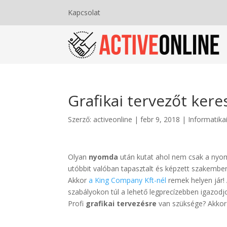
Kapcsolat
Grafikai tervezőt kere
Szerző:
activeonline
|
febr 9, 2018
|
Informatikai
Olyan
nyomda
után kutat ahol nem csak a nyo
utóbbit valóban tapasztalt és képzett szakember
Akkor
a King Company Kft-nél
remek helyen jár!
szabályokon túl a lehető legprecízebben igazodj
Profi
grafikai tervezésre
van szüksége? Akkor 