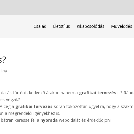
Család
Életstílus
Kikapcsolódás
Művelődés
s?
 lap
mtatás történik kedvező árakon hanem a
grafikai tervezés
is? Ráad
ek végzik?
 A cég a
grafikai tervezés
során fokozottan ügyel rá, hogy a szakm
on a megrendelői igényekhez is.
bátran keresse fel a
nyomda
weboldalát és érdeklődjön!