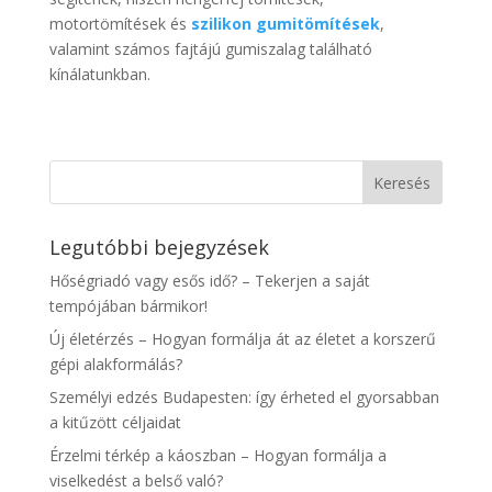
motortömítések és
szilikon gumitömítések
,
valamint számos fajtájú gumiszalag található
kínálatunkban.
Legutóbbi bejegyzések
Hőségriadó vagy esős idő? – Tekerjen a saját
tempójában bármikor!
Új életérzés – Hogyan formálja át az életet a korszerű
gépi alakformálás?
Személyi edzés Budapesten: így érheted el gyorsabban
a kitűzött céljaidat
Érzelmi térkép a káoszban – Hogyan formálja a
viselkedést a belső való?