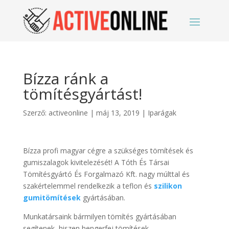
Bízza ránk a
tömítésgyártást!
Szerző:
activeonline
|
máj 13, 2019
|
Iparágak
Bízza profi magyar cégre a szükséges tömítések és
gumiszalagok kivitelezését! A Tóth És Társai
Tömítésgyártó És Forgalmazó Kft. nagy múlttal és
szakértelemmel rendelkezik a teflon és
szilikon
gumitömítések
gyártásában.
Munkatársaink bármilyen tömítés gyártásában
segítenek, hiszen hengerfej tömítések,