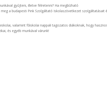
unkával gyűjteni, illetve félretenni? Ha megbízható
d meg a budapesti Pink Szolgáltató Iskolaszövetkezet szolgáltatásait 
piskolai, valamint főiskolai nappali tagozatos diákoknak, hogy haszno
zikai, és egyéb munkával várunk!