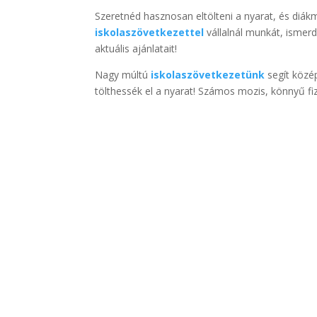
Szeretnéd hasznosan eltölteni a nyarat, és diákm
iskolaszövetkezettel
vállalnál munkát, ismer
aktuális ajánlatait!
Nagy múltú
iskolaszövetkezetünk
segít közé
tölthessék el a nyarat! Számos mozis, könnyű fi