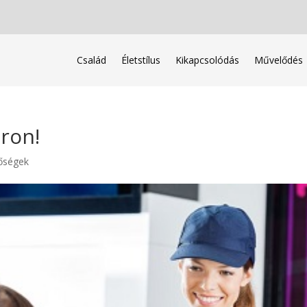
Család
Életstílus
Kikapcsolódás
Művelődés
áron!
tőségek