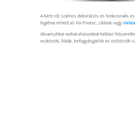
A kerti tót számos dekorációs és funkcionális es
higiénia érhető el. Ha Pontec, Ubbink vagy
Velda
Akvarisztikai webáruházunkkal kellően felszerelhet
eszközök, fóliák, befagyásgátlók és vízfölözők s