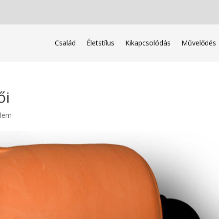
Család
Életstílus
Kikapcsolódás
Művelődés
ői
elem