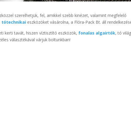
zközzel szerelhetjük, fel, amikkel szebb kinézet, valamint megfelelő
 tótechnikai
eszközöket vásárolna, a Flóra-Pack Bt. áll rendelkezés
i kerti tavát, hiszen víztisztító eszközök,
fonalas algairtók
, tó vilá
zéles választékával várjuk boltunkban!