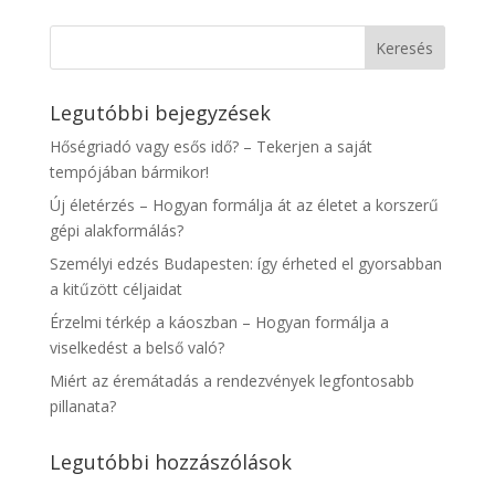
Legutóbbi bejegyzések
Hőségriadó vagy esős idő? – Tekerjen a saját
tempójában bármikor!
Új életérzés – Hogyan formálja át az életet a korszerű
gépi alakformálás?
Személyi edzés Budapesten: így érheted el gyorsabban
a kitűzött céljaidat
Érzelmi térkép a káoszban – Hogyan formálja a
viselkedést a belső való?
Miért az éremátadás a rendezvények legfontosabb
pillanata?
Legutóbbi hozzászólások