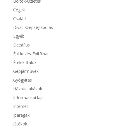
Boltok-Üzletek
Cégek
Család
Divat-Szépségápolás
Egyéb
Életstílus
Építkezés-Építőipar
Ételek-Italok
Gépjárművek
Gyógyítás
Házak-Lakások
Informatikai lap
Internet
Iparágak
Játékok