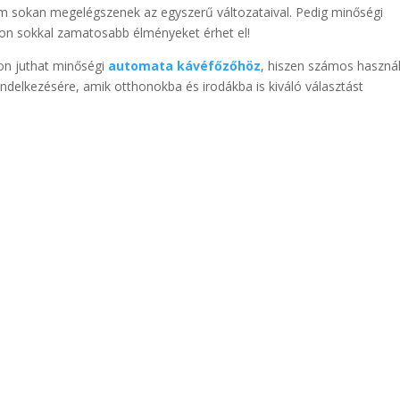
 ám sokan megelégszenek az egyszerű változataival. Pedig minőségi
on sokkal zamatosabb élményeket érhet el!
on juthat minőségi
automata kávéfőzőhöz
, hiszen számos használ
rendelkezésére, amik otthonokba és irodákba is kiváló választást