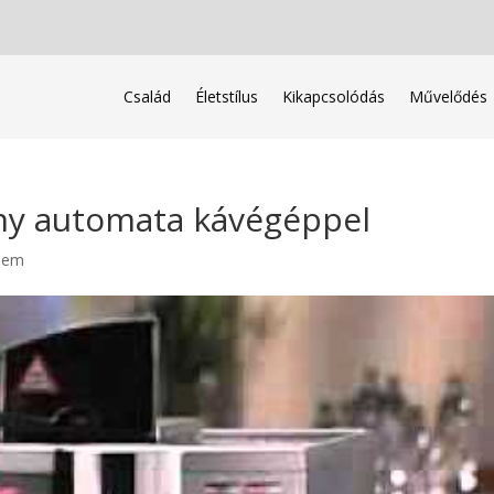
Család
Életstílus
Kikapcsolódás
Művelődés
ny automata kávégéppel
lem