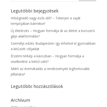
Legutóbbi bejegyzések
Hőségriadó vagy esős idő? – Tekerjen a saját
tempójában bármikor!
Új életérzés – Hogyan formálja át az életet a korszerű
gépi alakformálás?
Személyi edzés Budapesten: így érheted el gyorsabban
a kitűzött céljaidat
Érzelmi térkép a káoszban – Hogyan formálja a
viselkedést a belső való?
Miért az éremátadás a rendezvények legfontosabb
pillanata?
Legutóbbi hozzászólások
Archívum