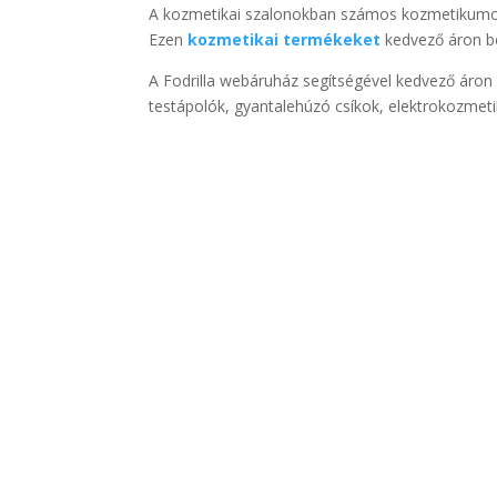
A kozmetikai szalonokban számos kozmetikumot 
Ezen
kozmetikai termékeket
kedvező áron be
A Fodrilla webáruház segítségével kedvező áron s
testápolók, gyantalehúzó csíkok, elektrokozmeti