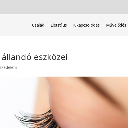
Család
Életstílus
Kikapcsolódás
Művelődés
 állandó eszközei
eskedelem