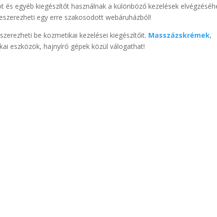
és egyéb kiegészítőt használnak a különböző kezelések elvégzéséh
szerezheti egy erre szakosodott webáruházból!
zerezheti be kozmetikai kezelései kiegészítőit.
Masszázskrémek
,
kai eszközök, hajnyíró gépek közül válogathat!