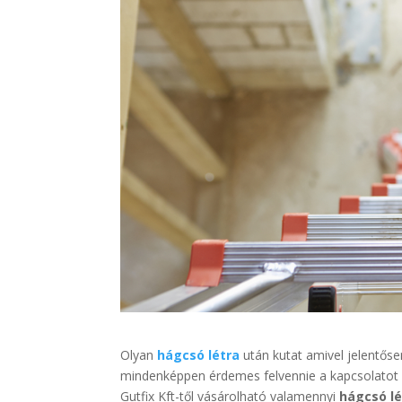
Olyan
hágcsó létra
után kutat amivel jelentős
mindenképpen érdemes felvennie a kapcsolatot a 
Gutfix Kft-től vásárolható valamennyi
hágcsó lé