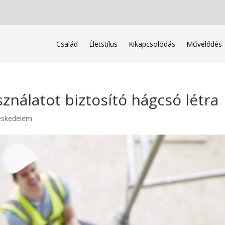
Család
Életstílus
Kikapcsolódás
Művelődés
ználatot biztosító hágcsó létra
reskedelem