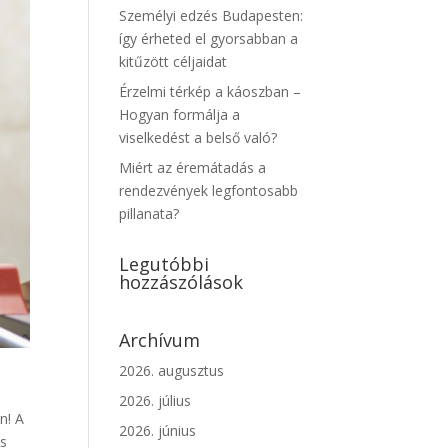
Személyi edzés Budapesten:
így érheted el gyorsabban a
kitűzött céljaidat
Érzelmi térkép a káoszban –
Hogyan formálja a
viselkedést a belső való?
Miért az éremátadás a
rendezvények legfontosabb
pillanata?
Legutóbbi
hozzászólások
Archívum
2026. augusztus
2026. július
n! A
2026. június
as