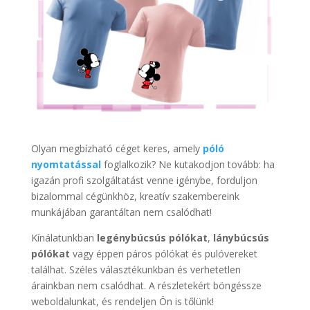
Olyan megbízható céget keres, amely
póló
nyomtatással
foglalkozik? Ne kutakodjon tovább: ha
igazán profi szolgáltatást venne igénybe, forduljon
bizalommal cégünkhöz, kreatív szakembereink
munkájában garantáltan nem csalódhat!
Kínálatunkban
legénybúcsús pólókat
,
lánybúcsús
pólókat
vagy éppen páros pólókat és pulóvereket
találhat. Széles választékunkban és verhetetlen
árainkban nem csalódhat. A részletekért böngéssze
weboldalunkat, és rendeljen Ön is tőlünk!