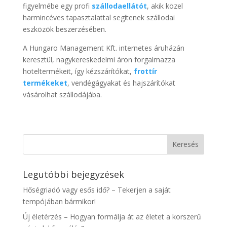
figyelmébe egy profi
szállodaellátót
, akik közel
harmincéves tapasztalattal segítenek szállodai
eszközök beszerzésében.
A Hungaro Management Kft. internetes áruházán
keresztül, nagykereskedelmi áron forgalmazza
hoteltermékeit, így kézszárítókat,
frottír
termékeket
, vendégágyakat és hajszárítókat
vásárolhat szállodájába.
Legutóbbi bejegyzések
Hőségriadó vagy esős idő? – Tekerjen a saját
tempójában bármikor!
Új életérzés – Hogyan formálja át az életet a korszerű