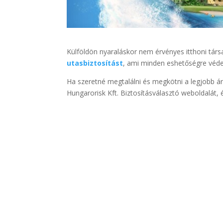
Külföldön nyaraláskor nem érvényes itthoni tár
utasbiztosítást
, ami minden eshetőségre védel
Ha szeretné megtalálni és megkötni a legjobb á
Hungarorisk Kft. Biztosításválasztó weboldalát, 