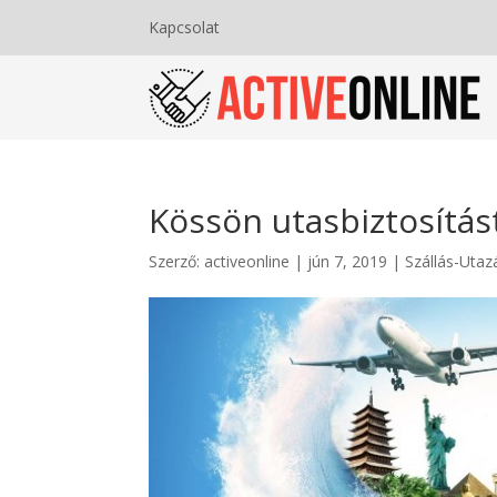
Kapcsolat
Kössön utasbiztosítá
Szerző:
activeonline
|
jún 7, 2019
|
Szállás-Utaz