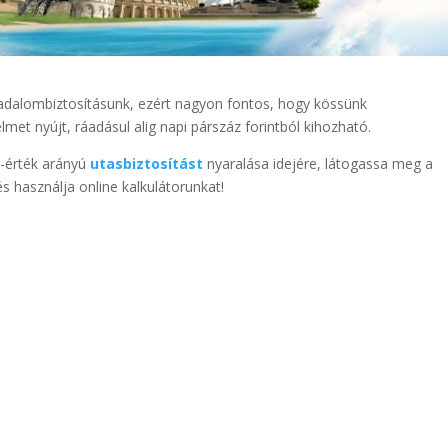
sadalombiztosításunk, ezért nagyon fontos, hogy kössünk
met nyújt, ráadásul alig napi párszáz forintból kihozható.
r-érték arányú
utasbiztosítást
nyaralása idejére, látogassa meg a
és használja online kalkulátorunkat!