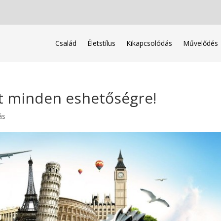
Család
Életstílus
Kikapcsolódás
Művelődés
st minden eshetőségre!
ás