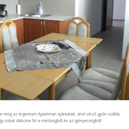
tse meg az Argentum Apartman ajánlatait, ahol olcsó győri szállás
gy sokat áldozna fel a minőségből és az igényességből!