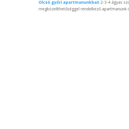
Olcsó győri apartmanunkban
2-3-4 ágyas szo
megközelíthetőséggel rendelkező apartmanunk ide