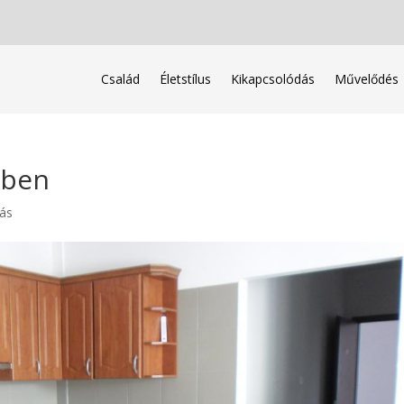
Család
Életstílus
Kikapcsolódás
Művelődés
rben
zás