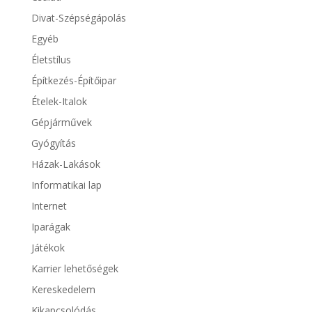
Divat-Szépségápolás
Egyéb
Életstílus
Építkezés-Építőipar
Ételek-Italok
Gépjárművek
Gyógyítás
Házak-Lakások
Informatikai lap
Internet
Iparágak
Játékok
Karrier lehetőségek
Kereskedelem
Kikapcsolódás