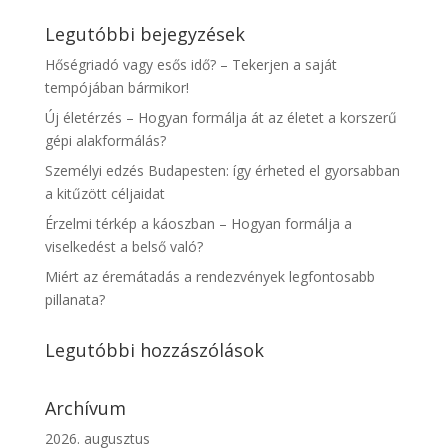
Legutóbbi bejegyzések
Hőségriadó vagy esős idő? – Tekerjen a saját
tempójában bármikor!
Új életérzés – Hogyan formálja át az életet a korszerű
gépi alakformálás?
Személyi edzés Budapesten: így érheted el gyorsabban
a kitűzött céljaidat
Érzelmi térkép a káoszban – Hogyan formálja a
viselkedést a belső való?
Miért az éremátadás a rendezvények legfontosabb
pillanata?
Legutóbbi hozzászólások
Archívum
2026. augusztus