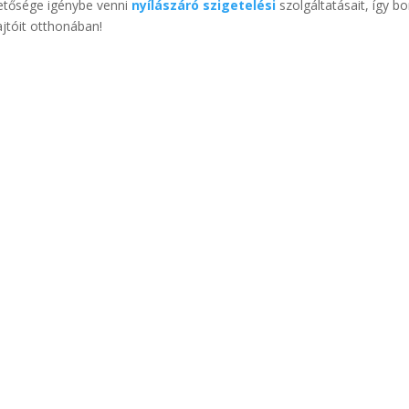
hetősége igénybe venni
nyílászáró szigetelési
szolgáltatásait, így b
ajtóit otthonában!