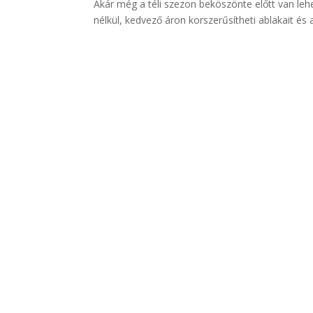
Akár még a téli szezon beköszönte előtt van le
nélkül, kedvező áron korszerűsítheti ablakait és 