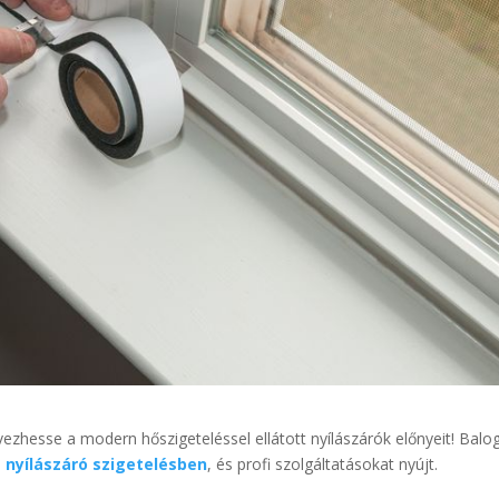
vezhesse a modern hőszigeteléssel ellátott nyílászárók előnyeit! Balo
a
nyílászáró szigetelésben
, és profi szolgáltatásokat nyújt.