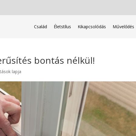
Család
Életstílus
Kikapcsolódás
Művelődés
rűsítés bontás nélkül!
tások lapja