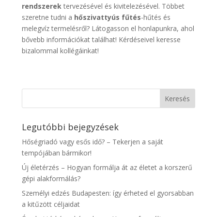
rendszerek
tervezésével és kivitelezésével. Többet
szeretne tudni a
hőszivattyús fűtés
-hűtés és
melegvíz termelésről? Látogasson el honlapunkra, ahol
bővebb információkat találhat! Kérdéseivel keresse
bizalommal kollégáinkat!
Legutóbbi bejegyzések
Hőségriadó vagy esős idő? – Tekerjen a saját
tempójában bármikor!
Új életérzés – Hogyan formálja át az életet a korszerű
gépi alakformálás?
Személyi edzés Budapesten: így érheted el gyorsabban
a kitűzött céljaidat