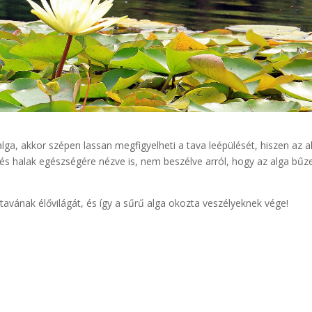
lga, akkor szépen lassan megfigyelheti a tava leépülését, hiszen az a
s halak egészségére nézve is, nem beszélve arról, hogy az alga bűz
avának élővilágát, és így a sűrű alga okozta veszélyeknek vége!