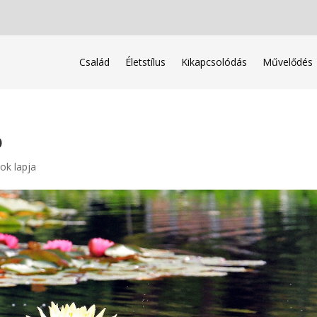
Család
Életstílus
Kikapcsolódás
Művelődés
ó
ok lapja