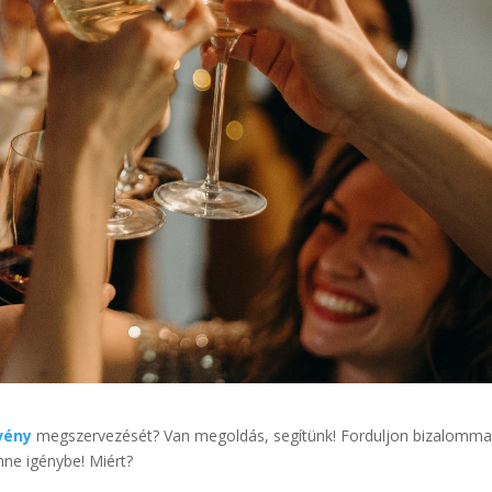
vény
megszervezését? Van megoldás, segítünk! Forduljon bizalomma
nne igénybe! Miért?