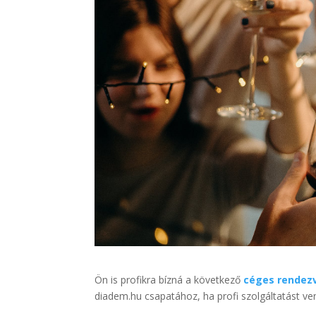
Ön is profikra bízná a következő
céges rendez
diadem.hu csapatához, ha profi szolgáltatást ve