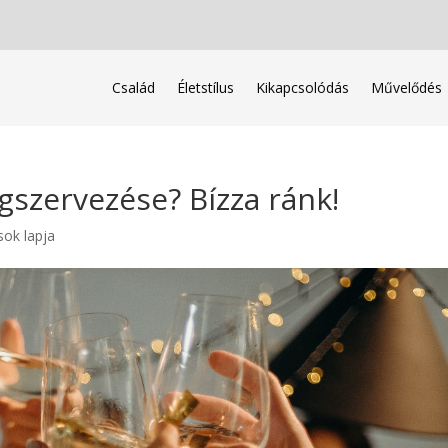
Család
Életstílus
Kikapcsolódás
Művelődés
szervezése? Bízza ránk!
sok lapja