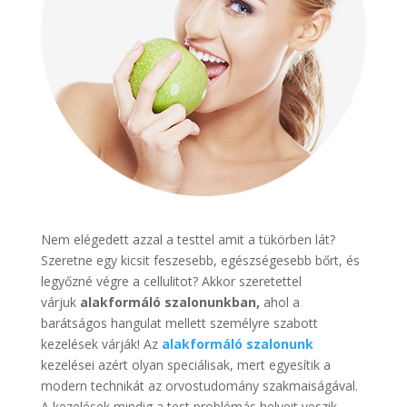
Nem elégedett azzal a testtel amit a tükörben lát?
Szeretne egy kicsit feszesebb, egészségesebb bőrt, és
legyőzné végre a cellulitot? Akkor szeretettel
várjuk
alakformáló szalonunkban,
ahol a
barátságos hangulat mellett személyre szabott
kezelések várják! Az
alakformáló szalonunk
kezelései azért olyan speciálisak, mert egyesítik a
modern technikát az orvostudomány szakmaiságával.
A kezelések mindig a test problémás helyeit veszik