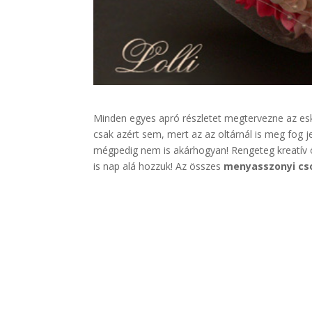
Minden egyes apró részletet megtervezne az es
csak azért sem, mert az az oltárnál is meg fog j
mégpedig nem is akárhogyan! Rengeteg kreatív ö
is nap alá hozzuk! Az összes
menyasszonyi cs