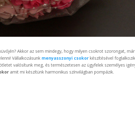
küvőjén? Akkor az sem mindegy, hogy milyen csokrot szorongat, már
elenni! Vállalkozásunk
menyasszonyi csokor
készítésével foglalkozik
tletet valósítunk meg, és természetesen az ügyfelek személyes igén
okor
amit mi készítünk harmonikus színvilágban pompázik.