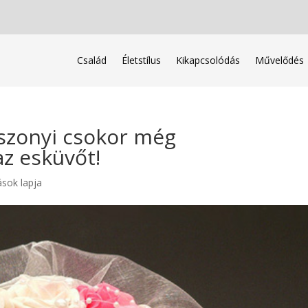
Család
Életstílus
Kikapcsolódás
Művelődés
szonyi csokor még
az esküvőt!
ások lapja