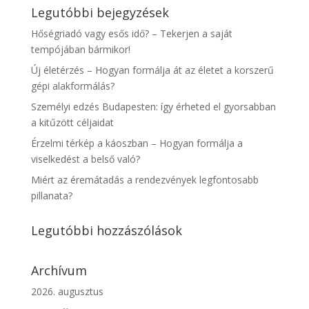
Legutóbbi bejegyzések
Hőségriadó vagy esős idő? – Tekerjen a saját
tempójában bármikor!
Új életérzés – Hogyan formálja át az életet a korszerű
gépi alakformálás?
Személyi edzés Budapesten: így érheted el gyorsabban
a kitűzött céljaidat
Érzelmi térkép a káoszban – Hogyan formálja a
viselkedést a belső való?
Miért az éremátadás a rendezvények legfontosabb
pillanata?
Legutóbbi hozzászólások
Archívum
2026. augusztus