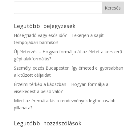
Legutóbbi bejegyzések
Hőségriadó vagy esős idő? – Tekerjen a saját
tempójában bármikor!
Új életérzés – Hogyan formálja át az életet a korszerű
gépi alakformálás?
Személyi edzés Budapesten: így érheted el gyorsabban
a kitűzött céljaidat
Érzelmi térkép a káoszban – Hogyan formálja a
viselkedést a belső való?
Miért az éremátadás a rendezvények legfontosabb
pillanata?
Legutóbbi hozzászólások