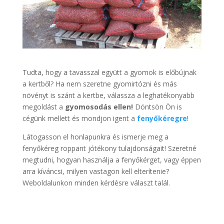
Tudta, hogy a tavasszal együtt a gyomok is előbújnak
a kertből? Ha nem szeretne gyomirtózni és más
növényt is szánt a kertbe, válassza a leghatékonyabb
megoldást a
gyomosodás ellen!
Döntsön Ön is
cégünk mellett és mondjon igent a
fenyőkéregre
!
Látogasson el honlapunkra és ismerje meg a
fenyőkéreg roppant jótékony tulajdonságait! Szeretné
megtudni, hogyan használja a fenyőkérget, vagy éppen
arra kíváncsi, milyen vastagon kell elterítenie?
Weboldalunkon minden kérdésre választ talál.