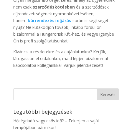
Olyan megbízható céget keres, amely az ügyfeleknek
nem csak
szerződéskötésben
és a szerződések
díjrendezettségének nyomonkövetésében,
hanem
kárrendezési eljárás
során is segítséget
nyújt? Ne kutakodjon tovább, inkább forduljon
bizalommal a Hungarorisk Kft.-hez, és vegye igénybe
Ön is profi szolgáltatásunkat!
Kíváncsi a részletekre és az ajánlatunkra? Kérjük,
látogasson el oldalunkra, majd lépjen bizalommal
kapcsolatba kollégáinkkal! Várjuk jelentkezését!
Legutóbbi bejegyzések
Hőségriadó vagy esős idő? – Tekerjen a saját
tempójában bármikor!