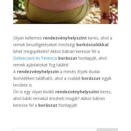
Olyan kellemes
rendezvényhelyszínt
keres, ahol a
remek beszélgetéseket minőségi
borkóstolókkal
lehet megspékelni? Akkor bátran keresse fel a
Debreczeni és Ferenczi
borászat
honlapját, ahol
remek ajánlatokat fog találni!
A
rendezvényhelyszín
a mesés Etyek-Budai
Borvidéken található, ahol a családi
borászat
egyik
területe is.
Ön is egy olyan kiváló
rendezvényhelyszínt
keres,
ahol bárki remekül érezheti magát? Akkor bátran
keresse fel a
borászat
honlapját!