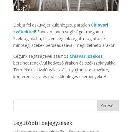
Dobja fel esküvőjét különleges, páratlan
Chiavari
székekkel
! Ehhez minden segítséget megad a
Székfoglaló.hu, hiszen cégünk régóta foglalkozik
minőségi székek bérbeadásával, megfizethető árakon!
Cégünk segítségével számos
Chiavari széket
bérelhet rendkívül kedvező árakon és székszoknyákkal,
Termékeink kiváló választást nyújtanak esküvőkre,
konferenciákra és más különleges eseményekre!
Legutóbbi bejegyzések
Hőségriadó vagy esős idő? – Tekerjen a saját