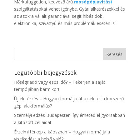
Márkafüggetlen, kedvező árú
mosógépjavítási
szolgáltatásokat vehet igénybe. Gyári alkatrészekkel és
az azokra vállalt garanciával segít hibás dob,
elektronika, szivattyú és más problémák esetén is!
Legutóbbi bejegyzések
Hőségriadó vagy esős idő? – Tekerjen a saját
tempójában bármikor!
Új életérzés – Hogyan formálja át az életet a korszerű
gépi alakformálás?
Személyi edzés Budapesten: így érheted el gyorsabban
a kitűzött céljaidat
Érzelmi térkép a káoszban – Hogyan formálja a
viselkedést a belső való?