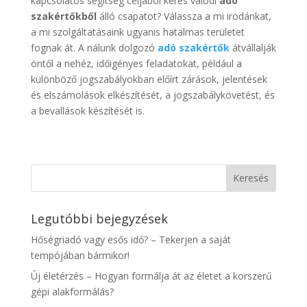
kapcsolatos segítség céljából keres valódi
adó
szakértőkből
álló csapatot? Válassza a mi irodánkat,
a mi szolgáltatásaink ugyanis hatalmas területet
fognak át. A nálunk dolgozó
adó szakértők
átvállalják
öntől a nehéz, időigényes feladatokat, például a
különböző jogszabályokban előírt zárások, jelentések
és elszámolások elkészítését, a jogszabálykövetést, és
a bevallások készítését is.
Legutóbbi bejegyzések
Hőségriadó vagy esős idő? – Tekerjen a saját
tempójában bármikor!
Új életérzés – Hogyan formálja át az életet a korszerű
gépi alakformálás?