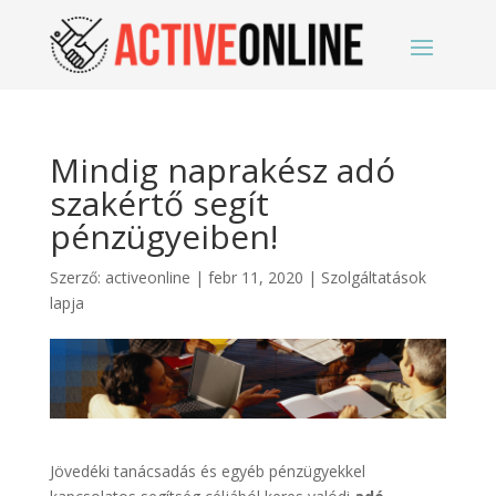
Mindig naprakész adó
szakértő segít
pénzügyeiben!
Szerző:
activeonline
|
febr 11, 2020
|
Szolgáltatások
lapja
Jövedéki tanácsadás és egyéb pénzügyekkel