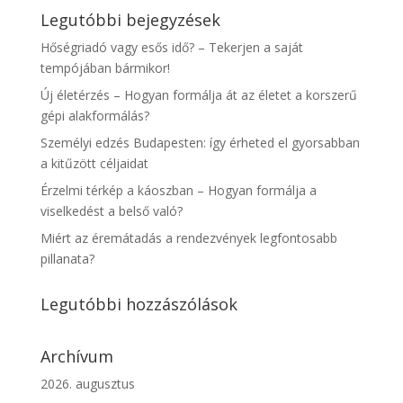
Legutóbbi bejegyzések
Hőségriadó vagy esős idő? – Tekerjen a saját
tempójában bármikor!
Új életérzés – Hogyan formálja át az életet a korszerű
gépi alakformálás?
Személyi edzés Budapesten: így érheted el gyorsabban
a kitűzött céljaidat
Érzelmi térkép a káoszban – Hogyan formálja a
viselkedést a belső való?
Miért az éremátadás a rendezvények legfontosabb
pillanata?
Legutóbbi hozzászólások
Archívum
2026. augusztus