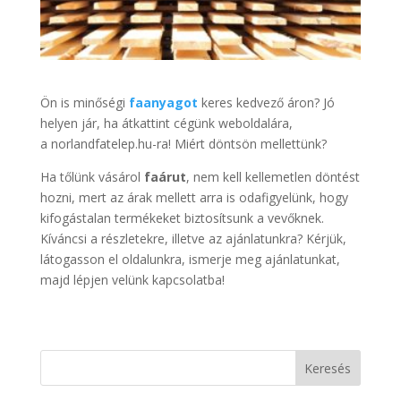
Ön is minőségi
faanyagot
keres kedvező áron? Jó
helyen jár, ha átkattint cégünk weboldalára,
a norlandfatelep.hu-ra! Miért döntsön mellettünk?
Ha tőlünk vásárol
faárut
, nem kell kellemetlen döntést
hozni, mert az árak mellett arra is odafigyelünk, hogy
kifogástalan termékeket biztosítsunk a vevőknek.
Kíváncsi a részletekre, illetve az ajánlatunkra? Kérjük,
látogasson el oldalunkra, ismerje meg ajánlatunkat,
majd lépjen velünk kapcsolatba!